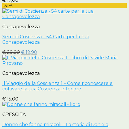
€
17,00
-31%
Consapevolezza
Semi di Coscenza – 54 Carte per la tua
Consapevolezza
Il
Il
€
29,00
€
19,90
prezzo
prezzo
originale
attuale
era:
è:
Consapevolezza
€ 29,00.
€ 19,90.
Il Viaggio della Coscienza 1 – Come riconoscere e
coltivare la tua Coscienza interiore
€
15,00
CRESCITA
Donne che fanno miracoli – La storia di Daniela