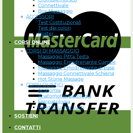
Connettivale
Box Massaggio
ACCESSORI
Test Costituzionali
Test dei colori
Poster
CORSI ONLINE
CORSI DI MASSAGGIO
Massaggio Pitta Testa
Massaggio Emodrenante Gambe
Massaggio Emodrenante di base
Massaggio Connettivale Schiena
Hot Stone Massage
CORSI OLISTICI
Anatomia
Anatomofisiopatologia
Fisiopatologia
Feng Shui per tutti
SOSTIENI
CONTATTI