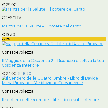
€
29,00
CRESCITA
Mantra per la Salute – Il potere del canto
€
19,50
-21%
Consapevolezza
Il Viaggio della Coscienza 2 – Riconosci e coltiva la tua
Coscienza Interiore
Il
Il
€
24,00
€
18,90
prezzo
prezzo
originale
attuale
era:
è:
Consapevolezza
€ 24,00.
€ 18,90.
Il sentiero delle 4 ombre – libro di crescita interiore