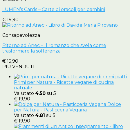
LUMEN’s Cards – Carte di oracoli per bambini
€
19,90
Consapevolezza
Ritorno ad Anec – Il romanzo che svela come
trasformare la sofferenza
€
15,90
PIÙ VENDUTI
Primi per Natura - Ricette vegane di cucina
natuale
Valutato
4.50
su 5
€
19,90
Dolce
per Natura - Pasticceria Vegana
Valutato
4.81
su 5
€
19,90