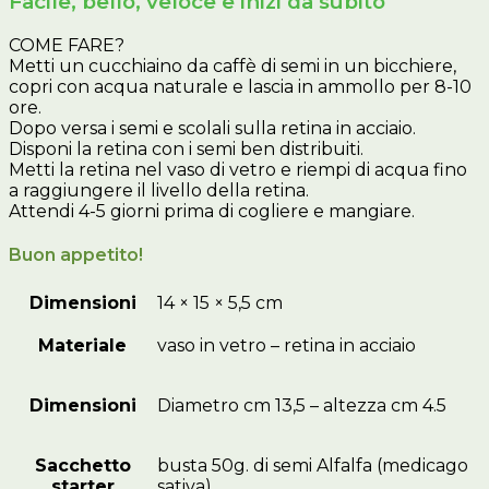
Facile, bello, veloce e inizi da subito
COME FARE?
Metti un cucchiaino da caffè di semi in un bicchiere,
copri con acqua naturale e lascia in ammollo per 8-10
ore.
Dopo versa i semi e scolali sulla retina in acciaio.
Disponi la retina con i semi ben distribuiti.
Metti la retina nel vaso di vetro e riempi di acqua fino
a raggiungere il livello della retina.
Attendi 4-5 giorni prima di cogliere e mangiare.
Buon appetito!
Dimensioni
14 × 15 × 5,5 cm
Materiale
vaso in vetro – retina in acciaio
Dimensioni
Diametro cm 13,5 – altezza cm 4.5
Sacchetto
busta 50g. di semi Alfalfa (medicago
starter
sativa)