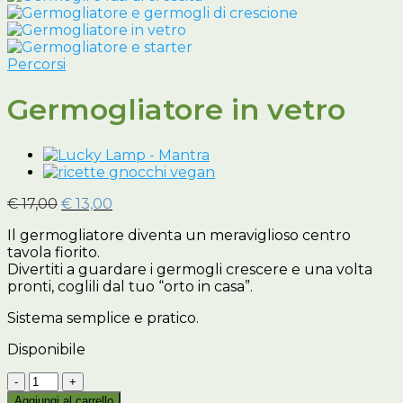
Percorsi
Germogliatore in vetro
Il
Il
€
17,00
€
13,00
prezzo
prezzo
Il germogliatore diventa un meraviglioso centro
originale
attuale
tavola fiorito.
era:
è:
Divertiti a guardare i germogli crescere e una volta
€ 17,00.
€ 13,00.
pronti, coglili dal tuo “orto in casa”.
Sistema semplice e pratico.
Disponibile
Germogliatore
in
Aggiungi al carrello