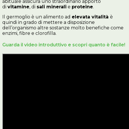
abituale assicura uno straordinario apporto
di
vitamine
, di
sali minerali
e
proteine
.
Il germoglio è un alimento ad
elevata vitalità
è
quindi in grado di mettere a disposizione
dell’organismo altre sostanze molto benefiche come
enzimi, fibre e clorofilla.
Guarda il video introduttivo e scopri quanto è facile!