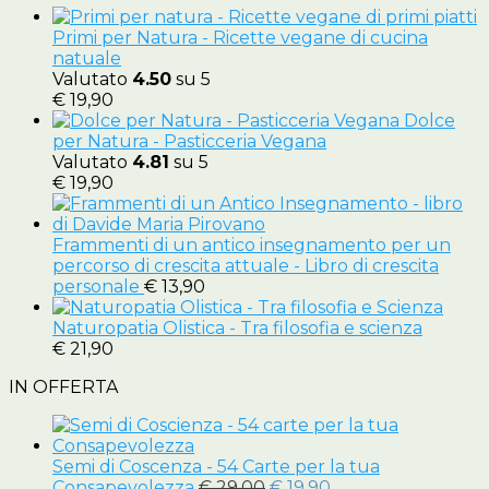
Primi per Natura - Ricette vegane di cucina
natuale
Valutato
4.50
su 5
€
19,90
Dolce
per Natura - Pasticceria Vegana
Valutato
4.81
su 5
€
19,90
Frammenti di un antico insegnamento per un
percorso di crescita attuale - Libro di crescita
personale
€
13,90
Naturopatia Olistica - Tra filosofia e scienza
€
21,90
IN OFFERTA
Semi di Coscenza - 54 Carte per la tua
Il
Il
Consapevolezza
€
29,00
€
19,90