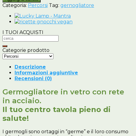
vetro
Categoria:
Percorsi
Tag:
gernogliatore
quantità
I TUOI ACQUISTI
Categorie prodotto
Descrizione
Informazioni aggiuntive
Recensioni (0)
Germogliatore in vetro con rete
in acciaio.
Il tuo centro tavola pieno di
salute!
I germogli sono ortaggi in “germe” e il loro consumo