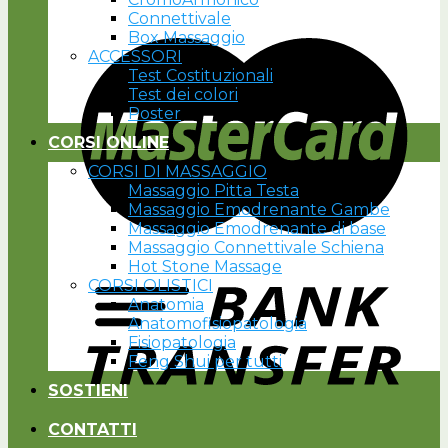
Connettivale
Box Massaggio
ACCESSORI
Test Costituzionali
Test dei colori
Poster
CORSI ONLINE
CORSI DI MASSAGGIO
Massaggio Pitta Testa
Massaggio Emodrenante Gambe
Massaggio Emodrenante di base
Massaggio Connettivale Schiena
Hot Stone Massage
CORSI OLISTICI
Anatomia
Anatomofisiopatologia
Fisiopatologia
Feng Shui per tutti
SOSTIENI
CONTATTI