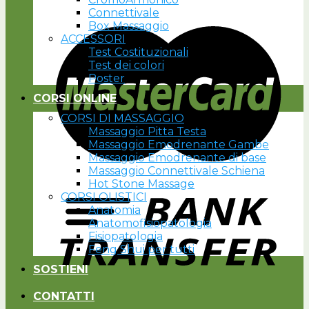
Connettivale
Box Massaggio
ACCESSORI
Test Costituzionali
Test dei colori
Poster
CORSI ONLINE
CORSI DI MASSAGGIO
Massaggio Pitta Testa
Massaggio Emodrenante Gambe
Massaggio Emodrenante di base
Massaggio Connettivale Schiena
Hot Stone Massage
CORSI OLISTICI
Anatomia
Anatomofisiopatologia
Fisiopatologia
Feng Shui per tutti
SOSTIENI
CONTATTI