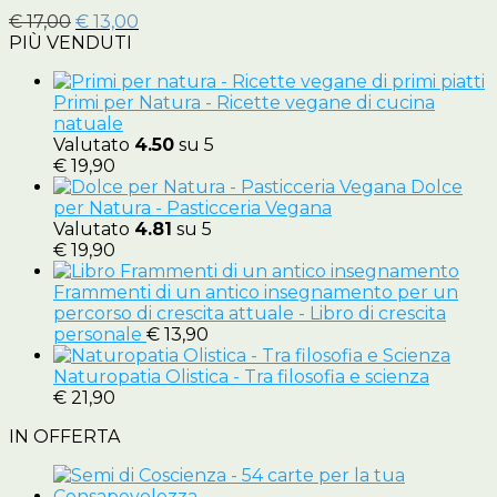
Il
Il
€
17,00
€
13,00
prezzo
prezzo
PIÙ VENDUTI
originale
attuale
era:
è:
Primi per Natura - Ricette vegane di cucina
€ 17,00.
€ 13,00.
natuale
Valutato
4.50
su 5
€
19,90
Dolce
per Natura - Pasticceria Vegana
Valutato
4.81
su 5
€
19,90
Frammenti di un antico insegnamento per un
percorso di crescita attuale - Libro di crescita
personale
€
13,90
Naturopatia Olistica - Tra filosofia e scienza
€
21,90
IN OFFERTA