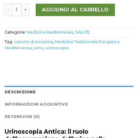
Urinoscopia Antica, Studio dell'urina dal canone di Avi
AGGIUNGI AL CARRELLO
Categorie:
Medicina Mediterranea
,
SALUTE
Tag:
canone di avicenna
,
Medicina Tradizionale Europea e
Mediterranea
,
urina
,
urinoscopia
DESCRIZIONE
INFORMAZIONI AGGIUNTIVE
RECENSIONI (0)
Urinoscopia Antica: il ruolo