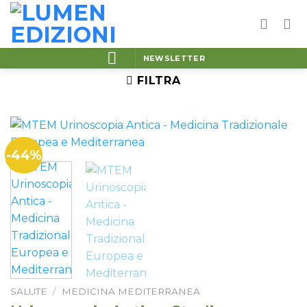
Salta
ai
contenuti
NEWSLETTER
FILTRA
-44%
SALUTE
/
MEDICINA MEDITERRANEA