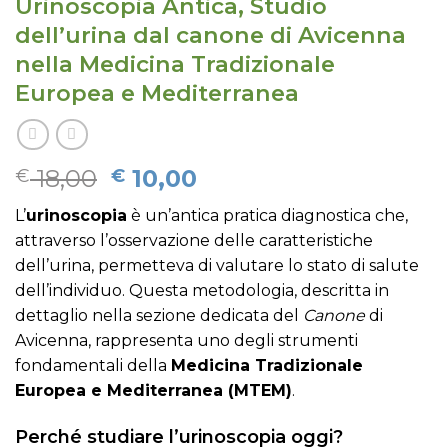
Urinoscopia Antica, Studio
dell’urina dal canone di Avicenna
nella Medicina Tradizionale
Europea e Mediterranea
Il
Il
18,00
10,00
€
€
prezzo
prezzo
L’
urinoscopia
è un’antica pratica diagnostica che,
originale
attuale
attraverso l’osservazione delle caratteristiche
era:
è:
dell’urina, permetteva di valutare lo stato di salute
€ 18,00.
€ 10,00.
dell’individuo. Questa metodologia, descritta in
dettaglio nella sezione dedicata del
Canone
di
Avicenna, rappresenta uno degli strumenti
fondamentali della
Medicina Tradizionale
Europea e Mediterranea (MTEM)
.
Perché studiare l’urinoscopia oggi?