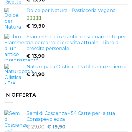
4.50
su 5
Dolce per Natura - Pasticceria Vegana
Valutato
€
19,90
4.81
su 5
Frammenti di un antico insegnamento per
un percorso di crescita attuale - Libro di
crescita personale
€
13,90
Naturopatia Olistica - Tra filosofia e scienza
€
21,90
IN OFFERTA
Semi di Coscenza - 54 Carte per la tua
Consapevolezza
Il
Il
€
29,00
€
19,90