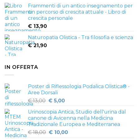
Frammenti di un antico insegnamento per
un percorso di crescita attuale - Libro di
crescita personale
€
13,90
Naturopatia Olistica - Tra filosofia e scienza
€
21,90
IN OFFERTA
Poster di Riflessologia Podalica Olistica® -
Aree Dorsali
Il
Il
€
13,00
€
5,00
prezzo
prezzo
Urinoscopia Antica, Studio dell'urina dal
originale
attuale
canone di Avicenna nella Medicina
era:
è:
Tradizionale Europea e Mediterranea
€ 13,00.
€ 5,00.
Il
Il
€
18,00
€
10,00
prezzo
prezzo