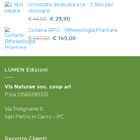
Un'estate dedicata a te - 2 libri per
originale
attuale
ritrovarsi
era:
è:
Il
Il
€
46,00
€
29,90
€ 18,00.
€ 10,00.
prezzo
prezzo
Collana RPO - Riflessologia Plantare
originale
attuale
Il
Il
€
247,00
era:
€
149,00
è:
prezzo
prezzo
€ 46,00.
€ 29,90.
originale
attuale
era:
è:
€ 247,00.
€ 149,00.
LUMEN Edizioni
Vis Naturae soc. coop arl
P.iva 01561090331
Via Polignano 5
San Pietro in Cerro – PC
Servizio Clienti