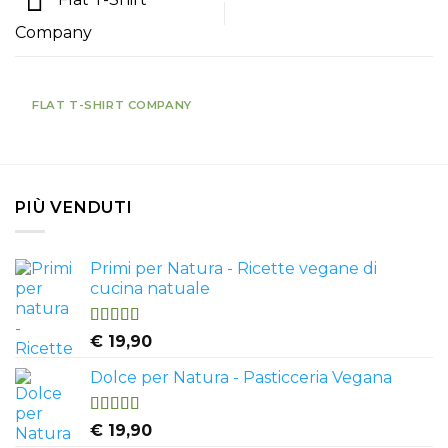
Company
FLAT T-SHIRT COMPANY
PIÙ VENDUTI
Primi per Natura - Ricette vegane di
cucina natuale
Valutato
€
19,90
4.50
su 5
Dolce per Natura - Pasticceria Vegana
Valutato
€
19,90
4.81
su 5