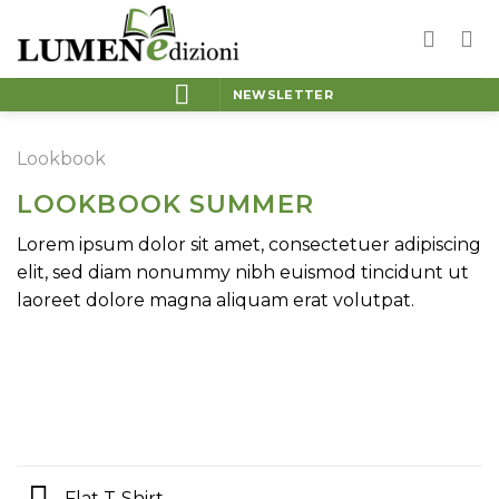
Salta
ai
contenuti
NEWSLETTER
Lookbook
LOOKBOOK SUMMER
Lorem ipsum dolor sit amet, consectetuer adipiscing
elit, sed diam nonummy nibh euismod tincidunt ut
laoreet dolore magna aliquam erat volutpat.
Flat T-Shirt