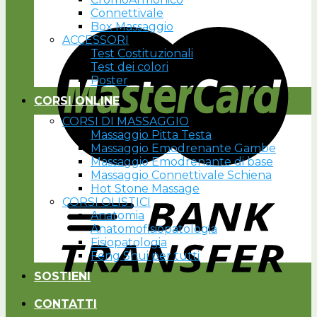
Connettivale
Box Massaggio
ACCESSORI
Test Costituzionali
Test dei colori
Poster
CORSI ONLINE
CORSI DI MASSAGGIO
Massaggio Pitta Testa
Massaggio Emodrenante Gambe
Massaggio Emodrenante di base
Massaggio Connettivale Schiena
Hot Stone Massage
CORSI OLISTICI
Anatomia
Anatomofisiopatologia
Fisiopatologia
Feng Shui per tutti
SOSTIENI
CONTATTI