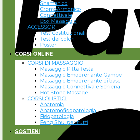
Shamanico
CromoArmonico
Connettivale
Box Massaggio
ACCESSORI
Test Costituzionali
Test dei colori
Poster
CORSI ONLINE
CORSI DI MASSAGGIO
Massaggio Pitta Testa
Massaggio Emodrenante Gambe
Massaggio Emodrenante di base
Massaggio Connettivale Schiena
Hot Stone Massage
CORSI OLISTICI
Anatomia
Anatomofisiopatologia
Fisiopatologia
Feng Shui per tutti
SOSTIENI