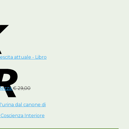
cita attuale - Libro
olezza
€
29,00
l'urina dal canone di
a Coscienza Interiore