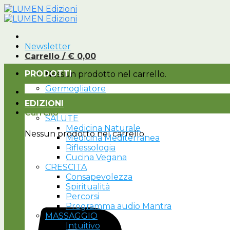
Salta
ai
contenuti
Newsletter
Carrello /
€
0,00
PRODOTTI
Nessun prodotto nel carrello.
Germogliatore
EDIZIONI
Carrello
SALUTE
Medicina Naturale
Nessun prodotto nel carrello.
Medicina Mediterranea
Riflessologia
Cucina Vegana
CRESCITA
Consapevolezza
Spiritualità
Percorsi
Programma audio Mantra
MASSAGGIO
Intuitivo