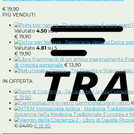
€
19,90
PIÙ VENDUTI
Valutato
4.50
su 5
€
19,90
Dolce per
Valutato
4.81
su 5
€
19,90
Fra
di crescita personale
€
13,90
Natur
IN OFFERTA
Il
Il
€
19,90
prezzo
prezzo
Germogliatore in vetro
originale
attuale
era:
è:
Avicenna nella Medicina Tradizionale Europea e 
€ 29,00.
€ 19,90.
Il
Il
€
24,00
€
18,90
prezzo
prezzo