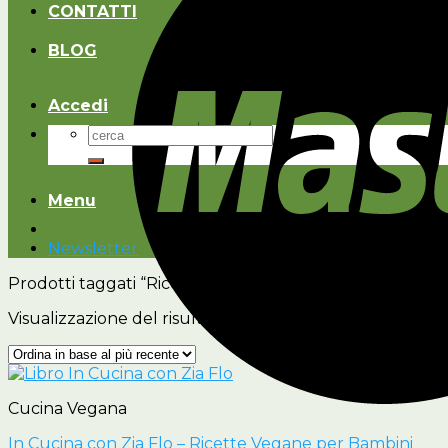
CONTATTI
BLOG
Accedi
Cerca:
Menu
Newsletter
Prodotti taggati “Ricette per piccoli chef”
Visualizzazione del risultato
Cucina Vegana
In Cucina con Zia Flo – Ricette Vegane per Bambini