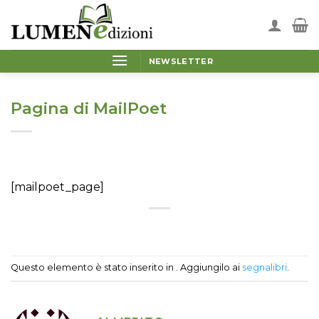
Salta
ai
contenuti
NEWSLETTER
Pagina di MailPoet
[mailpoet_page]
Questo elemento è stato inserito in . Aggiungilo ai
segnalibri
.