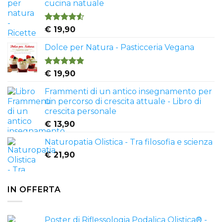
cucina natuale
Valutato
€
19,90
4.50
su 5
Dolce per Natura - Pasticceria Vegana
Valutato
€
19,90
4.81
su 5
Frammenti di un antico insegnamento per
un percorso di crescita attuale - Libro di
crescita personale
€
13,90
Naturopatia Olistica - Tra filosofia e scienza
€
21,90
IN OFFERTA
Poster di Riflessologia Podalica Olistica® -