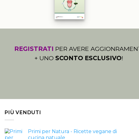
REGISTRATI
PER AVERE AGGIONRAMEN
+ UNO
SCONTO ESCLUSIVO
!
PIÙ VENDUTI
Primi per Natura - Ricette vegane di
cucina natuale