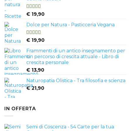
Valutato
€
19,90
4.50
su 5
Dolce per Natura - Pasticceria Vegana
Valutato
€
19,90
4.81
su 5
Frammenti di un antico insegnamento per
un percorso di crescita attuale - Libro di
crescita personale
€
13,90
Naturopatia Olistica - Tra filosofia e scienza
€
21,90
IN OFFERTA
Semi di Coscenza - 54 Carte per la tua