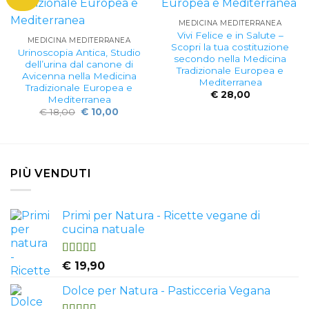
MEDICINA MEDITERRANEA
Vivi Felice e in Salute –
MEDICINA MEDITERRANEA
Scopri la tua costituzione
Urinoscopia Antica, Studio
secondo nella Medicina
dell’urina dal canone di
Tradizionale Europea e
Avicenna nella Medicina
Mediterranea
Tradizionale Europea e
€
28,00
Mediterranea
Il
Il
€
18,00
€
10,00
prezzo
prezzo
originale
attuale
era:
è:
€ 18,00.
€ 10,00.
PIÙ VENDUTI
Primi per Natura - Ricette vegane di
cucina natuale
Valutato
€
19,90
4.50
su 5
Dolce per Natura - Pasticceria Vegana