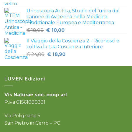
prezzo
prezzo
€ 29,00.
€ 19,90.
originale
attuale
Urinoscopia Antica, Studio dell'urina dal
era:
è:
canone di Avicenna nella Medicina
€ 17,00.
€ 13,00.
Tradizionale Europea e Mediterranea
Il
Il
€
18,00
€
10,00
prezzo
prezzo
Il Viaggio della Coscienza 2 - Riconosci e
originale
attuale
coltiva la tua Coscienza Interiore
era:
è:
Il
Il
€
24,00
€
18,90
€ 18,00.
€ 10,00.
prezzo
prezzo
originale
attuale
era:
è:
LUMEN Edizioni
€ 24,00.
€ 18,90.
Vis Naturae soc. coop arl
P.iva 01561090331
Via Polignano 5
San Pietro in Cerro – PC