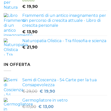
Valutato
€
19,90
4.81
su 5
Frammenti di un antico insegnamento per
un percorso di crescita attuale - Libro di
crescita personale
€
13,90
Naturopatia Olistica - Tra filosofia e scienza
€
21,90
IN OFFERTA
Semi di Coscenza - 54 Carte per la tua
Consapevolezza
Il
Il
€
29,00
€
19,90
prezzo
prezzo
Germogliatore in vetro
originale
attuale
Il
Il
€
17,00
€
era:
13,00
è: