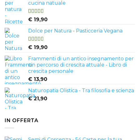
cucina natuale
Valutato
€
19,90
4.50
su 5
Dolce per Natura - Pasticceria Vegana
Valutato
€
19,90
4.81
su 5
Frammenti di un antico insegnamento per
un percorso di crescita attuale - Libro di
crescita personale
€
13,90
Naturopatia Olistica - Tra filosofia e scienza
€
21,90
IN OFFERTA
Semi di Coscenza - 54 Carte per la tua