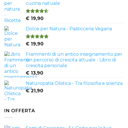
cucina natuale
Valutato
€
19,90
4.50
su 5
Dolce per Natura - Pasticceria Vegana
Valutato
€
19,90
4.81
su 5
Frammenti di un antico insegnamento per
un percorso di crescita attuale - Libro di
crescita personale
€
13,90
Naturopatia Olistica - Tra filosofia e scienza
€
21,90
IN OFFERTA