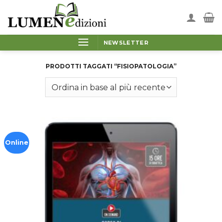
Salta
ai
contenuti
NEWSLETTER
PRODOTTI TAGGATI “FISIOPATOLOGIA”
Online