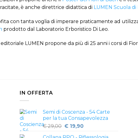
acitate, è anche direttrice didattica di
LUMEN Scuola di 
fita con tanta voglia di imperare praticamente ad utilizzare
h
prodotto dal Laboratorio Erboristico Di Leo.
editoriale LUMEN propone da più di 25 anni i corsi di Fiori
IN OFFERTA
Semi di Coscenza - 54 Carte
per la tua Consapevolezza
Il
Il
€
29,00
€
19,90
prezzo
prezzo
Collana RPO - Riflessologia