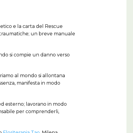
betico e la carta del Rescue
i traumatiche; un breve manuale
quando si compie un danno verso
triamo al mondo si allontana
’essenza, manifesta in modo
o ed esterno; lavorano in modo
nsabile per comprenderli,
to
Floriterapia Tao
. Milena