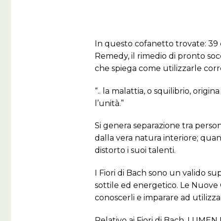
In questo cofanetto trovate: 39 c
Remedy, il rimedio di pronto so
che spiega come utilizzarle cor
“.. la malattia, o squilibrio, or
l’unità.”
Si genera separazione tra person
dalla vera natura interiore; quan
distorto i suoi talenti.
I Fiori di Bach sono un valido su
sottile ed energetico. Le Nuove 
conoscerli e imparare ad utilizzar
Relativo ai Fiori di Bach, LUMEN