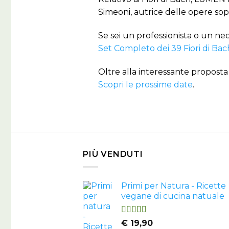
Simeoni, autrice delle opere sopr
Se sei un professionista o un neo
Set Completo dei 39 Fiori di Bac
Oltre alla interessante proposta 
Scopri le prossime date
.
PIÙ VENDUTI
Primi per Natura - Ricette
vegane di cucina natuale
Valutato
€
19,90