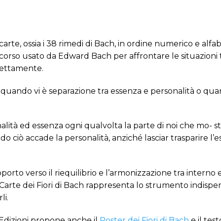
arte, ossia i 38 rimedi di Bach, in ordine numerico e alfa
ccorso usato da Edward Bach per affrontare le situazion
rettamente.
igina quando vi è separazione tra essenza e personalità o 
alità ed essenza ogni qualvolta la parte di noi che mo- s
do ciò accade la personalità, anziché lasciar trasparire l
pporto verso il riequilibrio e l’armonizzazione tra intern
Carte dei Fiori di Bach rappresenta lo strumento indispe
li.
 Edizioni propone anche il
Poster dei Fiori di Bach
e il tes