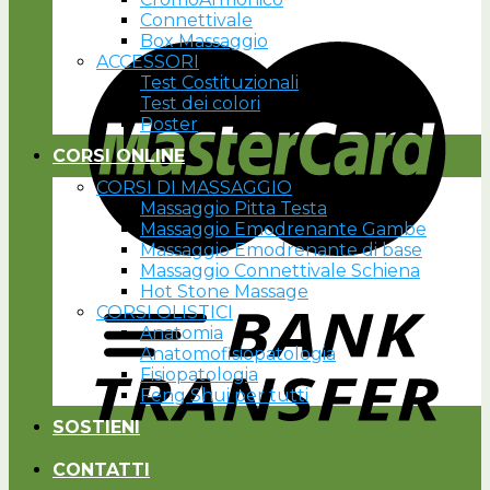
Connettivale
Box Massaggio
ACCESSORI
Test Costituzionali
Test dei colori
Poster
CORSI ONLINE
CORSI DI MASSAGGIO
Massaggio Pitta Testa
Massaggio Emodrenante Gambe
Massaggio Emodrenante di base
Massaggio Connettivale Schiena
Hot Stone Massage
CORSI OLISTICI
Anatomia
Anatomofisiopatologia
Fisiopatologia
Feng Shui per tutti
SOSTIENI
CONTATTI