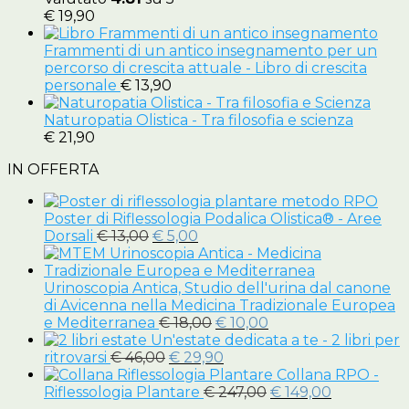
€
19,90
Frammenti di un antico insegnamento per un
percorso di crescita attuale - Libro di crescita
personale
€
13,90
Naturopatia Olistica - Tra filosofia e scienza
€
21,90
IN OFFERTA
Poster di Riflessologia Podalica Olistica® - Aree
Il
Il
Dorsali
€
13,00
€
5,00
prezzo
prezzo
originale
attuale
era:
è:
Urinoscopia Antica, Studio dell'urina dal canone
€ 13,00.
€ 5,00.
di Avicenna nella Medicina Tradizionale Europea
Il
Il
e Mediterranea
€
18,00
€
10,00
prezzo
prezzo
Un'estate dedicata a te - 2 libri per
Il
originale
Il
attuale
ritrovarsi
€
46,00
€
29,90
prezzo
era:
prezzo
è:
Collana RPO -
originale
€ 18,00.
attuale
€ 10,00.
Il
Il
Riflessologia Plantare
€
247,00
€
149,00
era:
è:
prezzo
prezzo