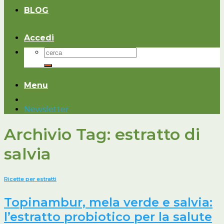
BLOG
Accedi
Cerca:
Menu
Newsletter
Archivio Tag:
estratto di
salvia
Ricette per estratti
Topinambur, mela verde e salvia:
l’estratto probiotico per la salute