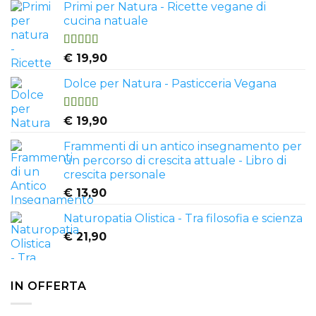
Primi per Natura - Ricette vegane di
cucina natuale
Valutato
€
19,90
4.50
su 5
Dolce per Natura - Pasticceria Vegana
Valutato
€
19,90
4.81
su 5
Frammenti di un antico insegnamento per
un percorso di crescita attuale - Libro di
crescita personale
€
13,90
Naturopatia Olistica - Tra filosofia e scienza
€
21,90
IN OFFERTA