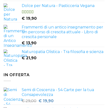
4.50
su 5
Dolce per Natura - Pasticceria Vegana
Valutato
€
19,90
4.81
su 5
Frammenti di un antico insegnamento per
un percorso di crescita attuale - Libro di
crescita personale
€
13,90
Naturopatia Olistica - Tra filosofia e scienza
€
21,90
IN OFFERTA
Semi di Coscenza - 54 Carte per la tua
Consapevolezza
Il
Il
€
29,00
€
19,90
prezzo
prezzo